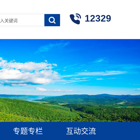
12329
专题专栏
互动交流