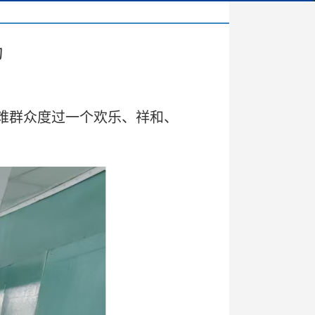
动
难群众度过一个欢乐、祥和、