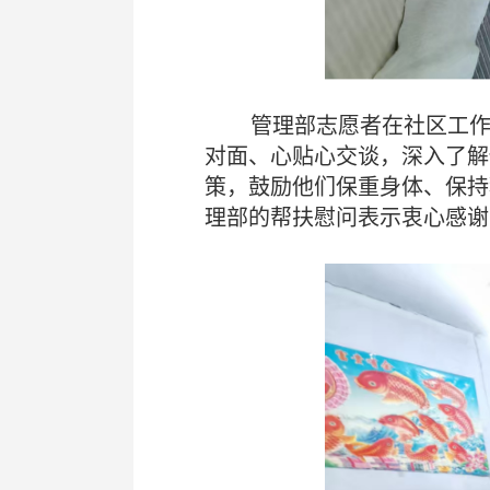
管理部志愿者在社区工作人
对面、心贴心交谈，深入了解
策，鼓励他们保重身体、保持
理部的帮扶慰问表示衷心感谢